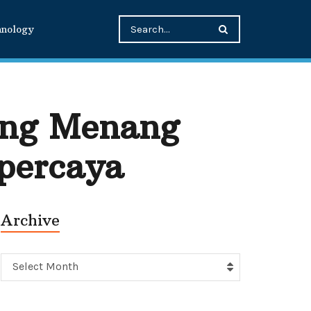
hnology
ang Menang
percaya
Archive
Archive
Select Month