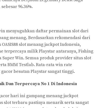
 sebesar 96.36%.
win menyuguhkan daftar permainan slot dari
ampang menang. Berdasarkan rekomendasi dari
 OASIS88 slot menang jackpot Indonesia,
ne terpercaya milik Playstar antaranya, Fishing
a Super Win. Semua produk provider situs slot
serta BMM Testlab. Rata-rata win rate
 gacor besutan Playstar sangat tinggi.
aik Dan Terpercaya No 1 Di Indonesia
gacor hari ini gampang menang jackpot
s slot terbaru pastinya menarik serta sangat