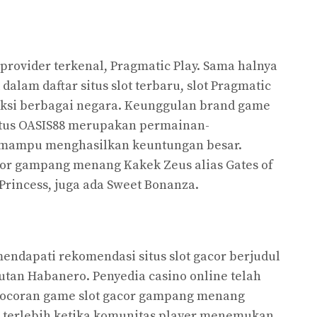
 provider terkenal, Pragmatic Play. Sama halnya
dalam daftar situs slot terbaru, slot Pragmatic
diksi berbagai negara. Keunggulan brand game
itus OASIS88 merupakan permainan-
 mampu menghasilkan keuntungan besar.
cor gampang menang Kakek Zeus alias Gates of
Princess, juga ada Sweet Bonanza.
ndapati rekomendasi situs slot gacor berjudul
esutan Habanero. Penyedia casino online telah
r bocoran game slot gacor gampang menang
, terlebih ketika komunitas player menemukan