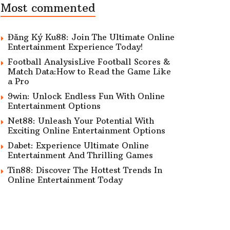
Most commented
Đăng Ký Ku88: Join The Ultimate Online
Entertainment Experience Today!
Football AnalysisLive Football Scores &
Match Data:How to Read the Game Like
a Pro
9win: Unlock Endless Fun With Online
Entertainment Options
Net88: Unleash Your Potential With
Exciting Online Entertainment Options
Dabet: Experience Ultimate Online
Entertainment And Thrilling Games
Tin88: Discover The Hottest Trends In
Online Entertainment Today