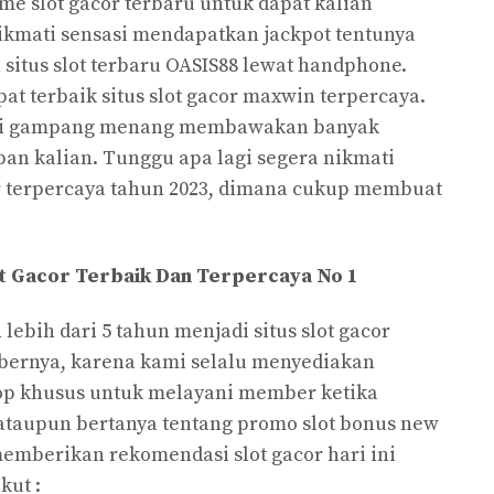
e slot gacor terbaru untuk dapat kalian
nikmati sensasi mendapatkan jackpot tentunya
 situs slot terbaru OASIS88 lewat handphone.
at terbaik situs slot gacor maxwin terpercaya.
i ini gampang menang membawakan banyak
an kalian. Tunggu apa lagi segera nikmati
r terpercaya tahun 2023, dimana cukup membuat
ot Gacor Terbaik Dan Terpercaya No 1
ebih dari 5 tahun menjadi situs slot gacor
ernya, karena kami selalu menyediakan
top khusus untuk melayani member ketika
ataupun bertanya tentang promo slot bonus new
emberikan rekomendasi slot gacor hari ini
kut :