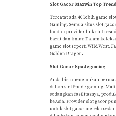
Slot Gacor Maxwin Top Tren
Tercatat ada 40 lebih game sl
Gaming. Semua situs slot gaco
buatan provider link slot resm
barat dan timur. Dalam kole
game slot seperti Wild West, F
Golden Dragon.
Slot Gacor Spadegaming
Anda bisa menemukan berma
dalam slot Spade gaming. Malta
sedangkan fasilitasnya, prod
keAsia. Provider slot gacor p
untuk slot gacor mereka seda
dihadirkan sebagai pelengkap