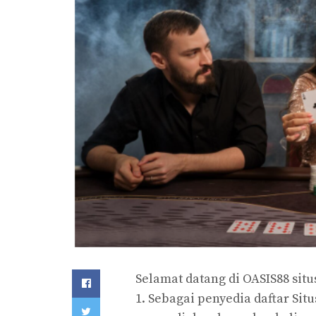
Selamat datang di OASIS88 situ
1. Sebagai penyedia daftar Situ