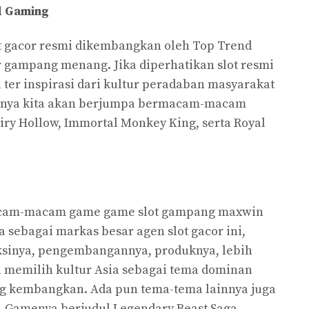
d Gaming
ot gacor resmi dikembangkan oleh Top Trend
r gampang menang. Jika diperhatikan slot resmi
i ter inspirasi dari kultur peradaban masyarakat
ksinya kita akan berjumpa bermacam-macam
airy Hollow, Immortal Monkey King, serta Royal
cam-macam game game slot gampang maxwin
 sebagai markas besar agen slot gacor ini,
uksinya, pengembangannya, produknya, lebih
un memilih kultur Asia sebagai tema dominan
ng kembangkan. Ada pun tema-tema lainnya juga
. Gamenya berjudul Legendary Beast Saga