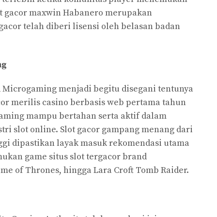
slot gacor maxwin Habanero merupakan
 gacor telah diberi lisensi oleh belasan badan
ng
 Microgaming menjadi begitu disegani tentunya
cor merilis casino berbasis web pertama tahun
gaming mampu bertahan serta aktif dalam
ri slot online. Slot gacor gampang menang dari
inggi dipastikan layak masuk rekomendasi utama
mukan game situs slot tergacor brand
ame of Thrones, hingga Lara Croft Tomb Raider.