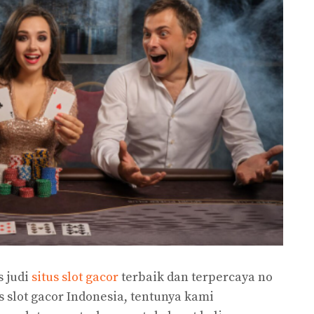
s judi
situs slot gacor
terbaik dan terpercaya no
s slot gacor Indonesia, tentunya kami